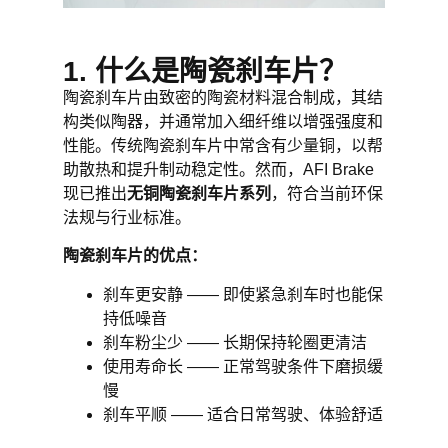
1. 什么是陶瓷刹车片？
陶瓷刹车片由致密的陶瓷材料混合制成，其结
构类似陶器，并通常加入细纤维以增强强度和
性能。传统陶瓷刹车片中常含有少量铜，以帮
助散热和提升制动稳定性。然而，AFI Brake
现已推出
无铜陶瓷刹车片系列
，符合当前环保
法规与行业标准。
陶瓷刹车片的优点：
刹车更安静 —— 即使紧急刹车时也能保
持低噪音
刹车粉尘少 —— 长期保持轮圈更清洁
使用寿命长 —— 正常驾驶条件下磨损缓
慢
刹车平顺 —— 适合日常驾驶、体验舒适