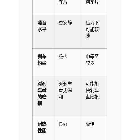
车片
刹车片
噪音
更安静
压力下
水平
可能较
吵
刹车
极少
中等至
粉尘
较多
对刹
对刹车
可能加
车盘
盘更温
快刹车
的磨
和
盘磨损
损
耐热
良好
极佳
性能