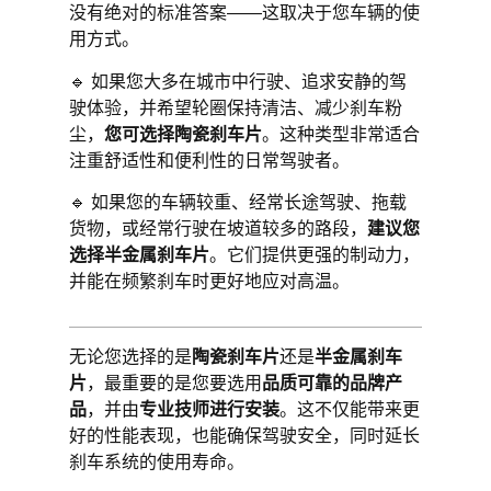
没有绝对的标准答案——这取决于您车辆的使
用方式。
🔹 如果您大多在城市中行驶、追求安静的驾
驶体验，并希望轮圈保持清洁、减少刹车粉
尘，
您可选择陶瓷刹车片
。这种类型非常适合
注重舒适性和便利性的日常驾驶者。
🔹 如果您的车辆较重、经常长途驾驶、拖载
货物，或经常行驶在坡道较多的路段，
建议您
选择半金属刹车片
。它们提供更强的制动力，
并能在频繁刹车时更好地应对高温。
无论您选择的是
陶瓷刹车片
还是
半金属刹车
片
，最重要的是您要选用
品质可靠的品牌产
品
，并由
专业技师进行安装
。这不仅能带来更
好的性能表现，也能确保驾驶安全，同时延长
刹车系统的使用寿命。