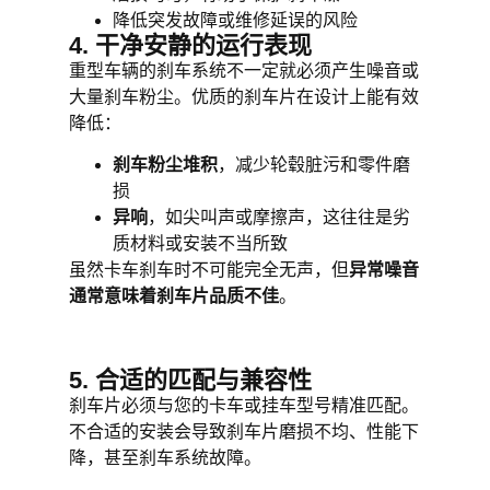
降低突发故障或维修延误的风险
4. 干净安静的运行表现
重型车辆的刹车系统不一定就必须产生噪音或
大量刹车粉尘。优质的刹车片在设计上能有效
降低：
刹车粉尘堆积
，减少轮毂脏污和零件磨
损
异响
，如尖叫声或摩擦声，这往往是劣
质材料或安装不当所致
虽然卡车刹车时不可能完全无声，但
异常噪音
通常意味着刹车片品质不佳
。
5. 合适的匹配与兼容性
刹车片必须与您的卡车或挂车型号精准匹配。
不合适的安装会导致刹车片磨损不均、性能下
降，甚至刹车系统故障。