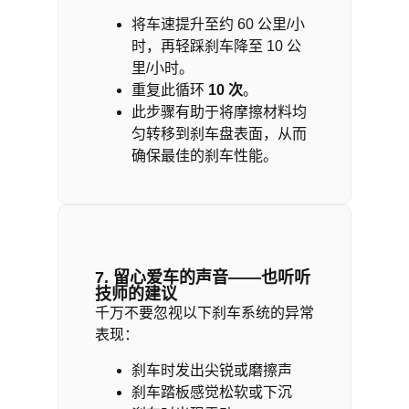
将车速提升至约 60 公里/小
时，再轻踩刹车降至 10 公
里/小时。
重复此循环
10
次
。
此步骤有助于将摩擦材料均
匀转移到刹车盘表面，从而
确保最佳的刹车性能。
7. 留心爱车的声音——也听听
技师的建议
千万不要忽视以下刹车系统的异常
表现：
刹车时发出尖锐或磨擦声
刹车踏板感觉松软或下沉